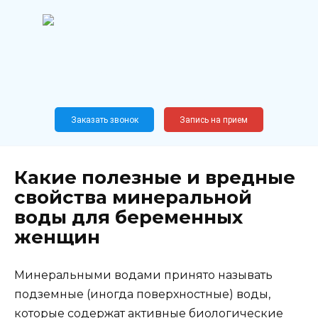
Перейти
к
содержанию
Широкопрофильный
медицинский центр
Москва,
Новослободская, 62, к12
Заказать звонок
Запись на прием
Какие полезные и вредные
свойства минеральной
воды для беременных
женщин
Минеральными водами принято называть
подземные (иногда поверхностные) воды,
которые содержат активные биологические