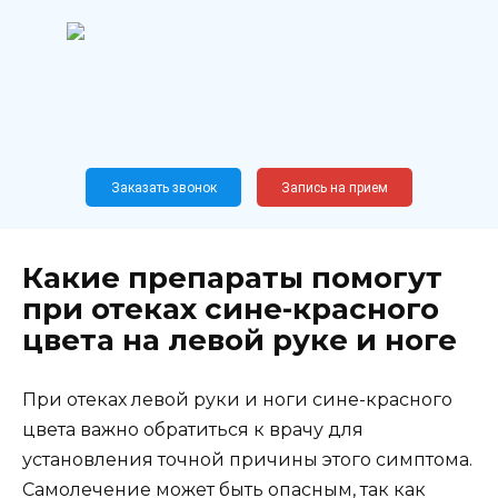
Перейти
к
содержанию
Широкопрофильный
медицинский центр
Москва,
Новослободская, 62, к12
Заказать звонок
Запись на прием
Какие препараты помогут
при отеках сине-красного
цвета на левой руке и ноге
При отеках левой руки и ноги сине-красного
цвета важно обратиться к врачу для
установления точной причины этого симптома.
Самолечение может быть опасным, так как