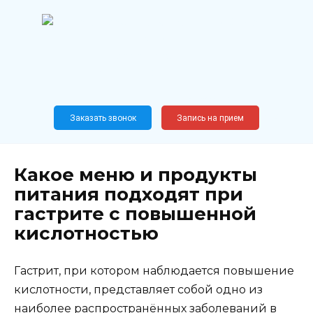
Перейти
к
содержанию
Широкопрофильный
медицинский центр
Москва,
Новослободская, 62, к12
Заказать звонок
Запись на прием
Какое меню и продукты
питания подходят при
гастрите с повышенной
кислотностью
Гастрит, при котором наблюдается повышение
кислотности, представляет собой одно из
наиболее распространённых заболеваний в