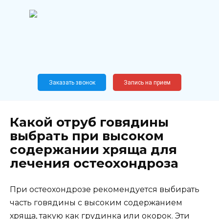
Перейти
к
содержанию
Широкопрофильный
медицинский центр
Москва,
Новослободская, 62, к12
Заказать звонок
Запись на прием
Какой отруб говядины
выбрать при высоком
содержании хряща для
лечения остеохондроза
При остеохондрозе рекомендуется выбирать
часть говядины с высоким содержанием
хряща, такую как грудинка или окорок. Эти