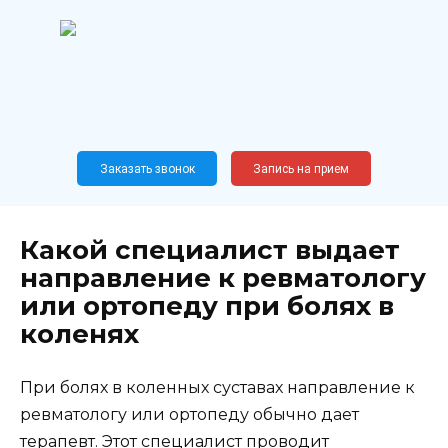
Перейти
к
содержанию
Широкопрофильный
медицинский центр
Москва,
Новослободская, 62, к12
Заказать звонок
Запись на прием
Какой специалист выдает
направление к ревматологу
или ортопеду при болях в
коленях
При болях в коленных суставах направление к
ревматологу или ортопеду обычно дает
терапевт. Этот специалист проводит