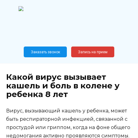
Перейти
к
содержанию
Широкопрофильный
медицинский центр
Москва,
Новослободская, 62, к12
Заказать звонок
Запись на прием
Какой вирус вызывает
кашель и боль в колене у
ребенка 8 лет
Вирус, вызывающий кашель у ребенка, может
быть респираторной инфекцией, связанной с
простудой или гриппом, когда на фоне общего
недомогания активно проявляются симптомы.