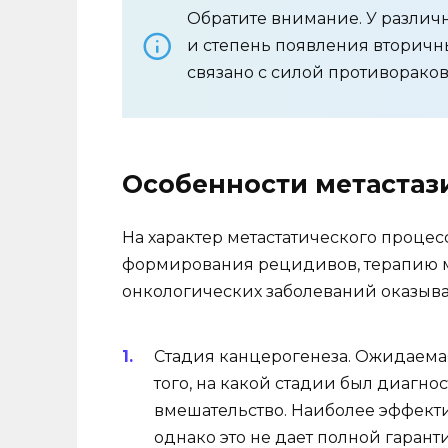
Обратите внимание. У различ
и степень появления вторичны
связано с силой противораков
Особенности метастаз
На характер метастатического процес
формирования рецидивов, терапию ме
онкологических заболеваний оказыв
Стадия канцерогенеза. Ожидаемая
того, на какой стадии был диагно
вмешательство. Наиболее эффекти
однако это не дает полной гаран