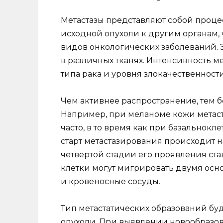
Метастазы представляют собой проце
исходной опухоли к другим органам,
видов онкологических заболеваний. 
в различных тканях. Интенсивность м
типа рака и уровня злокачественност
Чем активнее распространение, тем б
Например, при меланоме кожи метаст
часто, в то время как при базальнок
старт метастазирования происходит н
четвертой стадии его проявления ст
клетки могут мигрировать двумя осн
и кровеносные сосуды.
Тип метастатических образований буд
опухоли. При выявлении новообразо