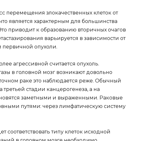
сс перемещения злокачественных клеток от
 что является характерным для большинства
Это приводит к образованию вторичных очагов
етастазирования варьируется в зависимости от
и первичной опухоли.
олее агрессивной считается опухоль.
азы в головной мозг возникают довольно
леточном раке это наблюдается реже. Обычный
а третьей стадии канцерогенеза, а на
ановятся заметными и выраженными. Раковые
овными путями: через лимфатическую систему
ет соответствовать типу клеток исходной
ваний в головном мозге необходимо