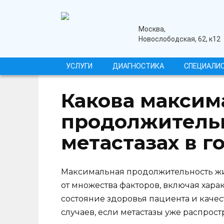
Перейти
к
содержанию
медицинский центр
Москва,
Новослободская, 62, к12
УСЛУГИ
ДИАГНОСТИКА
СПЕЦИАЛИ
Какова максим
продолжитель
метастазах в г
Максимальная продолжительность жиз
от множества факторов, включая хара
состояние здоровья пациента и каче
случаев, если метастазы уже распрост