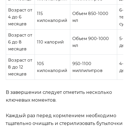
Возраст от
6-7 
115
Объем 850-1000
4 до 6
теч
килокалорий
мл
месяцев
суто
Возраст от
Объем 900-1000
5-6 
6 до 8
110 калорий
мл
ден
месяцев
Возраст от
105
950-1100
4-5 
8 до 12
килокалорий
миллилитров
ден
месяцев
В завершении следует отметить несколько
ключевых моментов.
Каждый раз перед кормлением необходимо
тщательно очищать и стерилизовать бутылочки