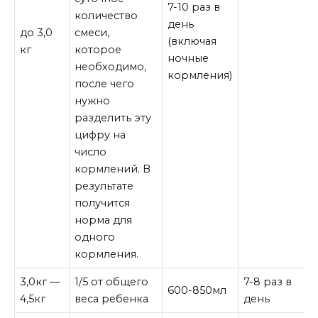
7-10 раз в
количество
день
до 3,0
смеси,
(включая
кг
которое
ночные
необходимо,
кормления)
после чего
нужно
разделить эту
цифру на
число
кормлений. В
результате
получится
норма для
одного
кормления.
3,0кг —
1/5 от общего
7-8 раз в
600-850мл
4,5кг
веса ребенка
день