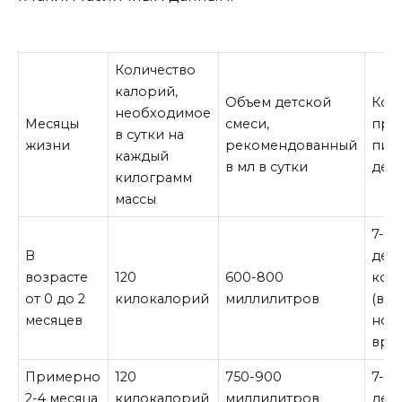
Количество
калорий,
Объем детской
Кол
необходимое
Месяцы
смеси,
при
в сутки на
жизни
рекомендованный
пищ
каждый
в мл в сутки
ден
килограмм
массы
7-10
В
ден
возрасте
120
600-800
кор
от 0 до 2
килокалорий
миллилитров
(вк
месяцев
ноч
вре
Примерно
120
750-900
7-8 
2-4 месяца
килокалорий
миллилитров
ден