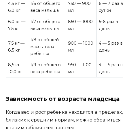
4,5 кг —
1/6 от общего
750 — 900
6 — 7 раз в
6,0 кг
веса малыша
мл
сутки
6,0 кг —
1/7 от общего
850 — 1000
5-6 раз в
7,5 кг
веса малыша
мл
день
1/8 от общей
7,5 кг —
900 — 1000
4 — 5 раз в
массы тела
8,5 кг
мл
день
ребенка
8,5 кг —
1/9 от общего
950 — 1100
4 — 5 раз в
10,0 кг
веса ребенка
мл
день
Зависимость от возраста младенца
Когда вес и рост ребенка находятся в пределах,
близких к средним нормам, можно обратиться
к таким табличным данным: