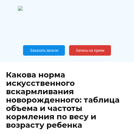
Перейти
к
содержанию
Широкопрофильный
медицинский центр
Москва,
Новослободская, 62, к12
Заказать звонок
Запись на прием
Какова норма
искусственного
вскармливания
новорожденного: таблица
объема и частоты
кормления по весу и
возрасту ребенка