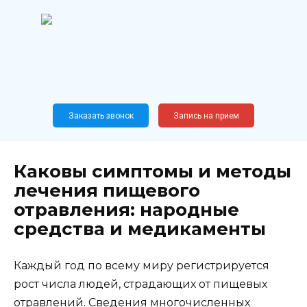
Перейти
к
содержанию
Широкопрофильный
медицинский центр
Москва,
Новослободская, 62, к12
Заказать звонок
Запись на прием
Каковы симптомы и методы
лечения пищевого
отравления: народные
средства и медикаменты
Каждый год по всему миру регистрируется
рост числа людей, страдающих от пищевых
отравлений. Сведения многочисленных