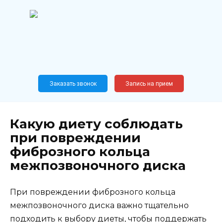
Перейти
к
содержанию
Широкопрофильный
медицинский центр
Москва,
Новослободская, 62, к12
Заказать звонок
Запись на прием
Какую диету соблюдать
при повреждении
фиброзного кольца
межпозвоночного диска
При повреждении фиброзного кольца
межпозвоночного диска важно тщательно
подходить к выбору диеты, чтобы поддержать