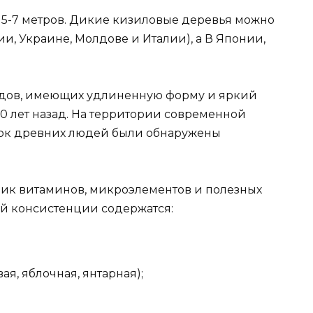
до 5-7 метров. Дикие кизиловые деревья можно
ии, Украине, Молдове и Италии), а В Японии,
лодов, имеющих удлиненную форму и яркий
0 лет назад. На территории современной
ок древних людей были обнаружены
ник витаминов, микроэлементов и полезных
кой консистенции содержатся:
я, яблочная, янтарная);