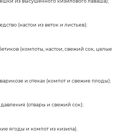
ешки из высушенного кизилового лаваша);
дство (настои из веток и листьев);
бетиков (компоты, настои, свежий сок, целые
арикозе и отеках (компот и свежие плоды);
давления (отвары и свежий сок);
ие ягоды и компот из кизила).