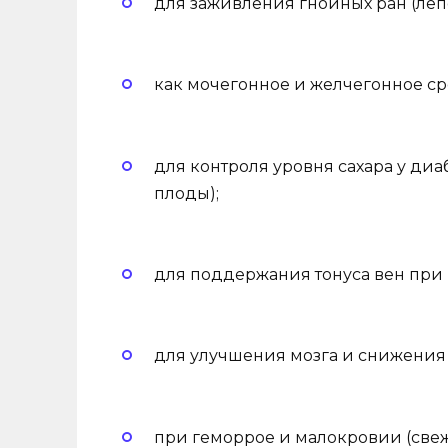
для заживления гнойных ран (леп
как мочегонное и желчегонное сре
для контроля уровня сахара у диа
плоды);
для поддержания тонуса вен при в
для улучшения мозга и снижения 
при геморрое и малокровии (свеж