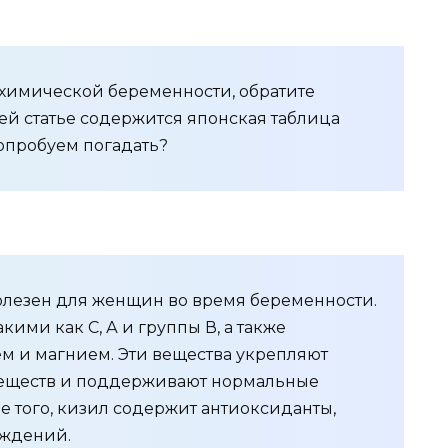
охимической беременности, обратите
шей статье содержится японская таблица
опробуем погадать?
олезен для женщин во время беременности.
кими как С, А и группы В, а также
м и магнием. Эти вещества укрепляют
веществ и поддерживают нормальные
е того, кизил содержит антиоксиданты,
еждений.