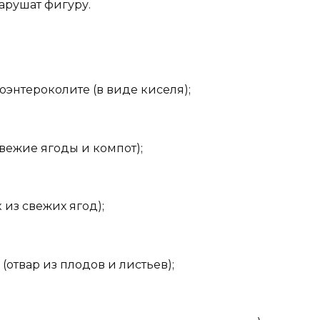
нарушат фигуру.
оэнтероколите (в виде киселя);
вежие ягоды и компот);
 из свежих ягод);
(отвар из плодов и листьев);