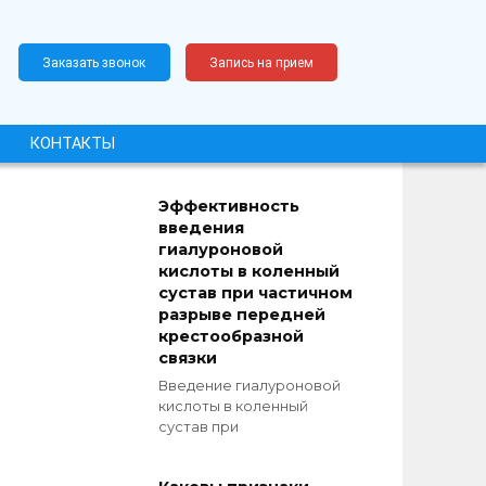
Заказать звонок
Запись на прием
КОНТАКТЫ
Эффективность
введения
гиалуроновой
кислоты в коленный
сустав при частичном
разрыве передней
крестообразной
связки
Введение гиалуроновой
кислоты в коленный
сустав при