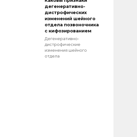
Каковы признаки
дегенеративно-
дистрофических
изменений шейного
отдела позвоночника
с кифозированием
Дегенеративно-
дистрофические
изменения шейного
отдела