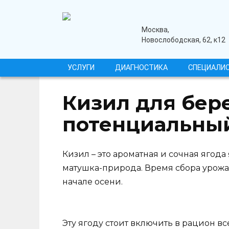
Перейти
к
содержанию
медицинский центр
Москва,
Новослободская, 62, к12
УСЛУГИ
ДИАГНОСТИКА
СПЕЦИАЛИ
Кизил для бер
потенциальны
Кизил – это ароматная и сочная ягода
матушка-природа. Время сбора урожая
начале осени.
Эту ягоду стоит включить в рацион все