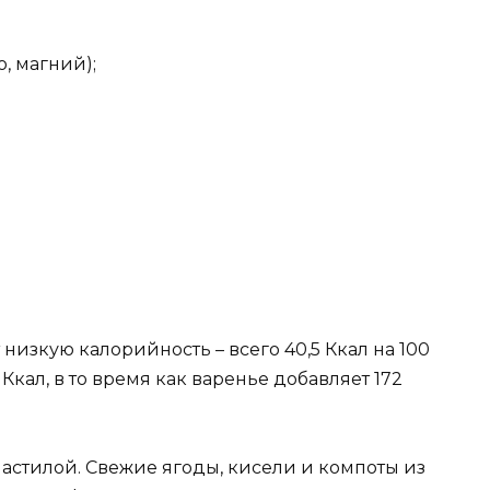
, магний);
 низкую калорийность – всего 40,5 Ккал на 100
Ккал, в то время как варенье добавляет 172
пастилой. Свежие ягоды, кисели и компоты из