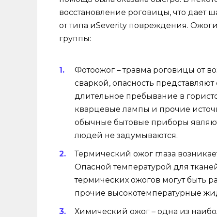
восстановление роговицы, что дает ша
от типа иSeverity повреждения. Ожог
группы:
Фотоожог – травма роговицы от во
сваркой, опасность представляют
длительное пребывание в гористо
кварцевые лампы и прочие источн
обычные бытовые приборы являют
людей не задумываются.
Термический ожог глаза возникае
Опасной температурой для ткане
термических ожогов могут быть ра
прочие высокотемпературные жи
Химический ожог – одна из наибо