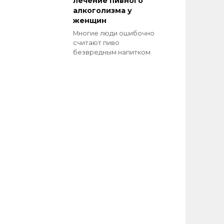
лечение пивного
алкоголизма у
женщин
Многие люди ошибочно
считают пиво
безвредным напитком