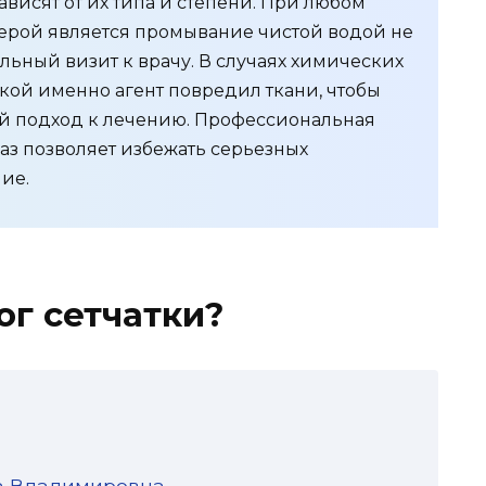
ависят от их типа и степени. При любом
ерой является промывание чистой водой не
льный визит к врачу. В случаях химических
акой именно агент повредил ткани, чтобы
й подход к лечению. Профессиональная
аз позволяет избежать серьезных
ие.
ог сетчатки?
а Владимировна