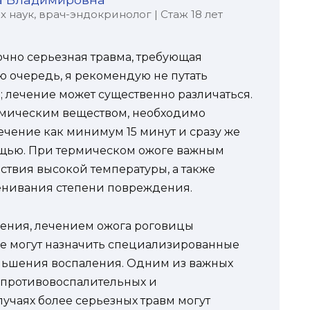
наук, врач-эндокринолог | Стаж 18 лет
очно серьезная травма, требующая
 очередь, я рекомендую не путать
 лечение может существенно различаться.
химическим веществом, необходимо
ечение как минимум 15 минут и сразу же
щью. При термическом ожоге важным
твия высокой температуры, а также
енивания степени повреждения.
ения, лечением ожога роговицы
ые могут назначить специализированные
еньшения воспаления. Одним из важных
 противовоспалительных и
учаях более серьезных травм могут