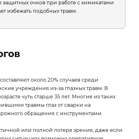
 защитных очков при работе с химикатами
ет избежать подобных травм.
огов
 составляют около 20% случаев среди
кие учреждения из-за глазных травм. В
зрасте чуть старше 35 лет. Многие из таких
чившими травмы глаз от сварки на
торожного обращения с инструментами.
стичной или полной потере зрения, даже если
торых ситуациях возможно оперативное