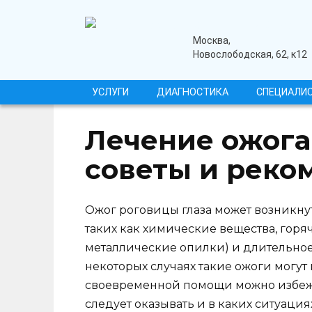
Перейти
к
содержанию
медицинский центр
Москва,
Новослободская, 62, к12
УСЛУГИ
ДИАГНОСТИКА
СПЕЦИАЛИ
Лечение ожога
советы и реко
Ожог роговицы глаза может возникнут
таких как химические вещества, гор
металлические опилки) и длительное
некоторых случаях такие ожоги могут
своевременной помощи можно избежа
следует оказывать и в каких ситуация