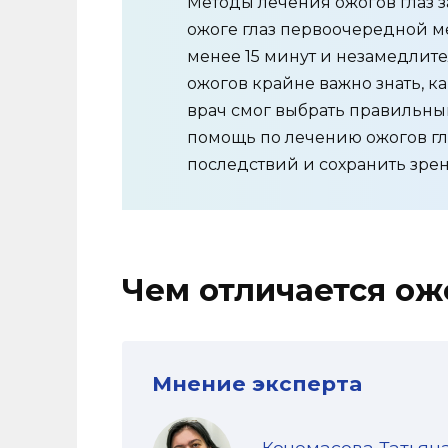
Методы лечения ожогов глаз з
ожоге глаз первоочередной м
менее 15 минут и незамедлите
ожогов крайне важно знать, к
врач смог выбрать правильны
помощь по лечению ожогов гл
последствий и сохранить зрен
Чем отличается ож
Мнение эксперта
Кочемасова Татьян