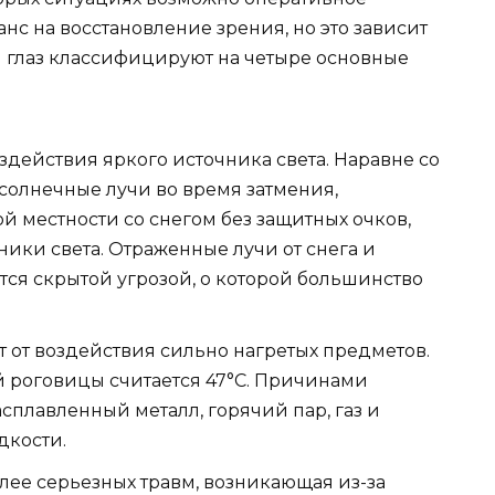
нс на восстановление зрения, но это зависит
и глаз классифицируют на четыре основные
здействия яркого источника света. Наравне со
 солнечные лучи во время затмения,
й местности со снегом без защитных очков,
ики света. Отраженные лучи от снега и
ся скрытой угрозой, о которой большинство
т от воздействия сильно нагретых предметов.
й роговицы считается 47°C. Причинами
сплавленный металл, горячий пар, газ и
дкости.
лее серьезных травм, возникающая из-за