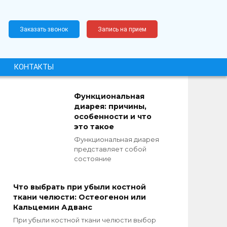
Заказать звонок
Запись на прием
КОНТАКТЫ
Функциональная
диарея: причины,
особенности и что
это такое
Функциональная диарея
представляет собой
состояние
Что выбрать при убыли костной
ткани челюсти: Остеогенон или
Кальцемин Адванс
При убыли костной ткани челюсти выбор