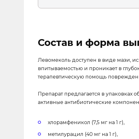
Состав и форма вы
Левомеколь доступен в виде мази, и
впитываемостью и проникает в глуб
терапевтическую помощь поврежденн
Препарат предлагается в упаковках об
активные антибиотические компонен
хлорамфеникол (7,5 мг на 1 г),
метилурацил (40 мг на 1 г),