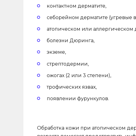
контактном дерматите,
себорейном дерматите (угревые вы
атопическом или аллергическом 
болезни Дюринга,
экземе,
стрептодермии,
ожогах (2 или 3 степени),
трофических язвах,
появлении фурункулов.
Обработка кожи при атопическом де