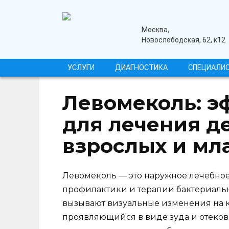
Перейти
к
содержанию
медицинский центр
Москва,
Новослободская, 62, к12
УСЛУГИ
ДИАГНОСТИКА
СПЕЦИАЛИ
Левомеколь: э
для лечения д
взрослых и мл
Левомеколь — это наружное лечебное
профилактики и терапии бактериаль
вызывают визуальные изменения на к
проявляющийся в виде зуда и отеков