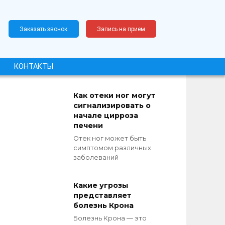
Заказать звонок
Запись на прием
КОНТАКТЫ
Как отеки ног могут
сигнализировать о
начале цирроза
печени
Отек ног может быть
симптомом различных
заболеваний
Какие угрозы
представляет
болезнь Крона
Болезнь Крона — это