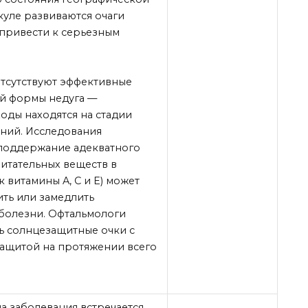
куле развиваются очаги
 привести к серьезным
тсутствуют эффективные
ой формы недуга —
ды находятся на стадии
ний. Исследования
 поддержание адекватного
итательных веществ в
к витамины A, C и E) может
ть или замедлить
болезни. Офтальмологи
ь солнцезащитные очки с
защитой на протяжении всего
а заболевания встречается