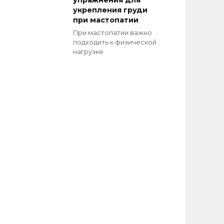
упражнения для
укрепления груди
при мастопатии
При мастопатии важно
подходить к физической
нагрузке