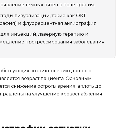
оявление темных пятен в поле зрения.
тоды визуализации, такие как ОКТ
графия) и флуоресцентная ангиография.
для инъекций, лазерную терапию и
амедление прогрессирования заболевания.
особствующих возникновению данного
является возраст пациента. Основным
тся снижение остроты зрения, вплоть до
направлены на улучшение кровоснабжения