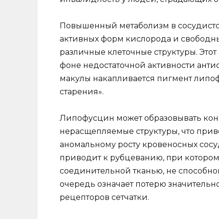
Повышенный метаболизм в сосудисто
активных форм кислорода и свободны
различные клеточные структуры. Это
фоне недостаточной активности антио
макулы накапливается пигмент липоф
старения».
Липофусцин может образовывать конг
нерасщепляемые структуры, что прив
аномальному росту кровеносных сосуд
приводит к рубцеванию, при которо
соединительной тканью, не способной
очередь означает потерю значительн
рецепторов сетчатки.