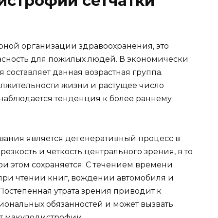
истрофии сетчатки
ной организации здравоохранения, это
асность для пожилых людей. В экономически
 составляет данная возрастная группа.
лжительности жизни и растущее число
, наблюдается тенденция к более раннему
вания является дегенеративный процесс в
 резкость и четкость центрального зрения, в то
и этом сохраняется. С течением времени
 при чтении книг, вождении автомобиля и
Постепенная утрата зрения приводит к
ональных обязанностей и может вызвать
т макулодистрофии.