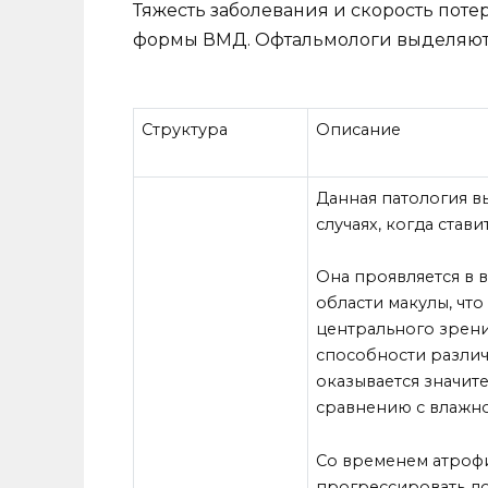
Тяжесть заболевания и скорость поте
формы ВМД. Офтальмологи выделяют 
Структура
Описание
Данная патология в
случаях, когда стави
Она проявляется в 
области макулы, что
центрального зрени
способности различ
оказывается значит
сравнению с влажн
Со временем атроф
прогрессировать до