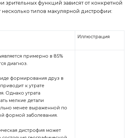
ри зрительных функций зависят от конкретной
несколько типов макулярной дистрофии:
Иллюстрация
ыявляется примерно в 85%
тся диагноз.
виде формирования друз в
 приводит к утрате
я. Однако утрата
ать мелкие детали
ельно менее выраженной по
ой формой заболевания.
ическая дистрофия может
 состояния географической