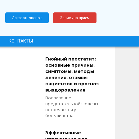
Заказать звонок
Запись на прием
КОНТАКТЫ
Гнойный простатит:
основные причины,
симптомы, методы
лечения, отзывы
пациентов и прогноз
выздоровления
Воспаление
предстательной железы
встречается у
большинства
Эффективные