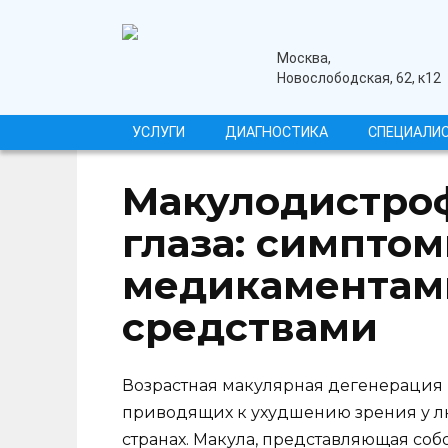
Перейти
к
содержанию
медицинский центр
Москва,
Новослободская, 62, к12
УСЛУГИ
ДИАГНОСТИКА
СПЕЦИАЛИ
Макулодистроф
глаза: симптом
медикаментам
средствами
Возрастная макулярная дегенерация 
приводящих к ухудшению зрения у лю
странах. Макула, представляющая соб