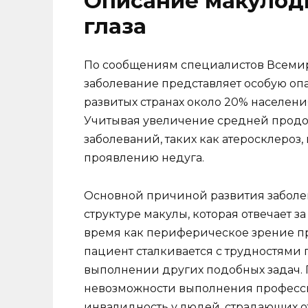
Описание макулод
глаза
По сообщениям специалистов Всемир
заболевание представляет особую оп
развитых странах около 20% населения
Учитывая увеличение средней продо
заболеваний, таких как атеросклероз
проявлению недуга.
Основной причиной развития заболе
структуре макулы, которая отвечает за
время как периферическое зрение пр
пациент сталкивается с трудностями
выполнении других подобных задач. 
невозможности выполнения професси
инвалидность у людей, страдающих о