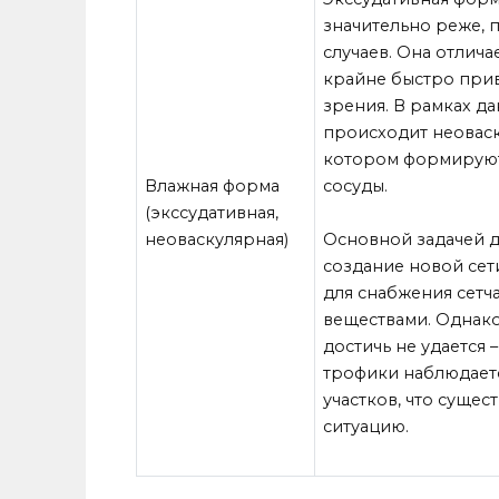
значительно реже, 
случаев. Она отлич
крайне быстро прив
зрения. В рамках д
происходит неоваск
котором формируют
Влажная форма
сосуды.
(экссудативная,
неоваскулярная)
Основной задачей д
создание новой сет
для снабжения сетч
веществами. Однако
достичь не удается
трофики наблюдает
участков, что суще
ситуацию.