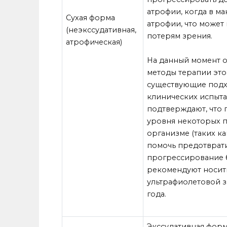
атрофии, когда в ма
Сухая форма
атрофии, что может
(неэкссудативная,
потерям зрения.
атрофическая)
На данный момент о
методы терапии эт
существующие подхо
клинических испыта
подтверждают, что
уровня некоторых п
организме (таких ка
помочь предотврати
прогрессирование 
рекомендуют носит
ультрафиолетовой 
года.
Экссудативная форм