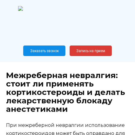
Перейти
к
содержанию
Широкопрофильный
медицинский центр
Москва,
Новослободская, 62, к12
Заказать звонок
Запись на прием
Межреберная невралгия:
стоит ли применять
кортикостероиды и делать
лекарственную блокаду
анестетиками
При межреберной невралгии использование
кортикостероидов может быть оправдано для