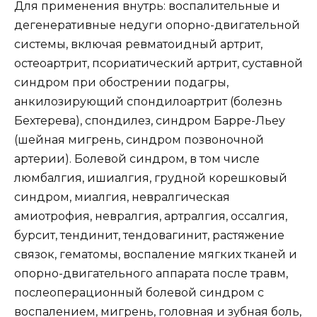
Для применения внутрь: воспалительные и
дегенеративные недуги опорно-двигательной
системы, включая ревматоидный артрит,
остеоартрит, псориатический артрит, суставной
синдром при обострении подагры,
анкилозирующий спондилоартрит (болезнь
Бехтерева), спондилез, синдром Барре-Льеу
(шейная мигрень, синдром позвоночной
артерии). Болевой синдром, в том числе
люмбалгия, ишиалгия, грудной корешковый
синдром, миалгия, невралгическая
амиотрофия, невралгия, артралгия, оссалгия,
бурсит, тендинит, тендовагинит, растяжение
связок, гематомы, воспаление мягких тканей и
опорно-двигательного аппарата после травм,
послеоперационный болевой синдром с
воспалением, мигрень, головная и зубная боль,