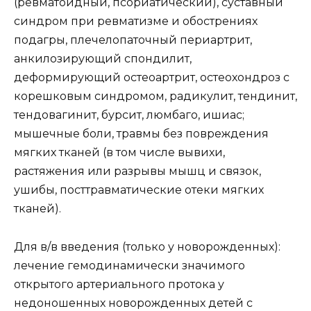
(ревматоидный, псориатический), суставный
синдром при ревматизме и обострениях
подагры, плечелопаточный периартрит,
анкилозирующий спондилит,
деформирующий остеоартрит, остеохондроз с
корешковым синдромом, радикулит, тендинит,
тендовагинит, бурсит, люмбаго, ишиас;
мышечные боли, травмы без повреждения
мягких тканей (в том числе вывихи,
растяжения или разрывы мышц и связок,
ушибы, посттравматические отеки мягких
тканей).
Для в/в введения (только у новорожденных):
лечение гемодинамически значимого
открытого артериального протока у
недоношенных новорожденных детей с