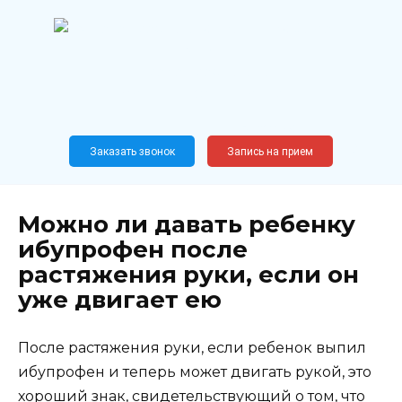
Перейти
к
содержанию
Широкопрофильный
медицинский центр
Москва,
Новослободская, 62, к12
Заказать звонок
Запись на прием
Можно ли давать ребенку
ибупрофен после
растяжения руки, если он
уже двигает ею
После растяжения руки, если ребенок выпил
ибупрофен и теперь может двигать рукой, это
хороший знак, свидетельствующий о том, что