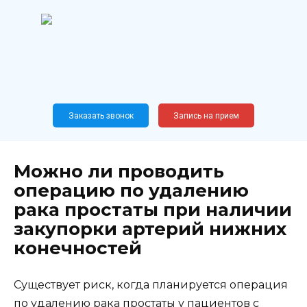
Перейти
к
содержанию
Широкопрофильный
медицинский центр
Москва,
Новослободская, 62, к12
Заказать звонок
Запись на прием
Можно ли проводить
операцию по удалению
рака простаты при наличии
закупорки артерий нижних
конечностей
Существует риск, когда планируется операция
по удалению рака простаты у пациентов с