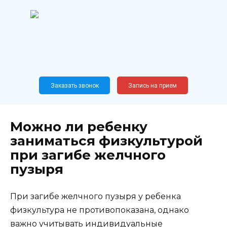
Перейти
к
содержанию
Широкопрофильный
медицинский центр
Москва,
Новослободская, 62, к12
Заказать звонок
Запись на прием
Можно ли ребенку
заниматься физкультурой
при загибе желчного
пузыря
При загибе желчного пузыря у ребенка
физкультура не противопоказана, однако
важно учитывать индивидуальные