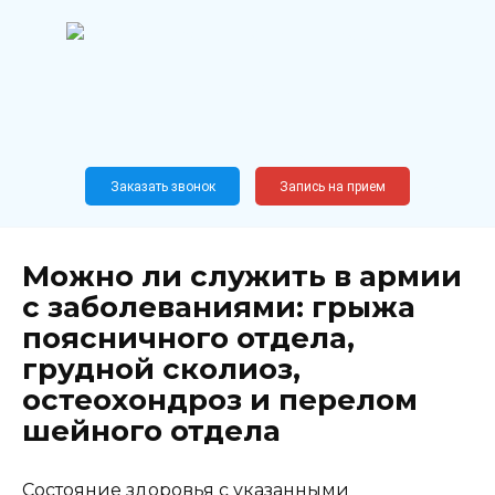
Перейти
к
содержанию
Широкопрофильный
медицинский центр
Москва,
Новослободская, 62, к12
Заказать звонок
Запись на прием
Можно ли служить в армии
с заболеваниями: грыжа
поясничного отдела,
грудной сколиоз,
остеохондроз и перелом
шейного отдела
Состояние здоровья с указанными