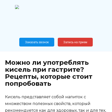
Перейти
к
содержанию
Широкопрофильный
медицинский центр
Москва,
Новослободская, 62, к12
Заказать звонок
Запись на прием
Можно ли употреблять
кисель при гастрите?
Рецепты, которые стоит
попробовать
Кисель представляет собой напиток с
множеством полезных свойств, который
рекомендуется как для здоровых, так и для тех,