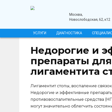
Перейти
к
содержанию
медицинский центр
Москва,
Новослободская, 62, к12
УСЛУГИ
ДИАГНОСТИКА
СПЕЦИАЛИ
Недорогие и 
препараты для
лигаментита с
Лигаментит стопы, воспаление связок
Недорогие и эффективные препараты
противовоспалительные средства (НП
могут значительно облегчить состоян