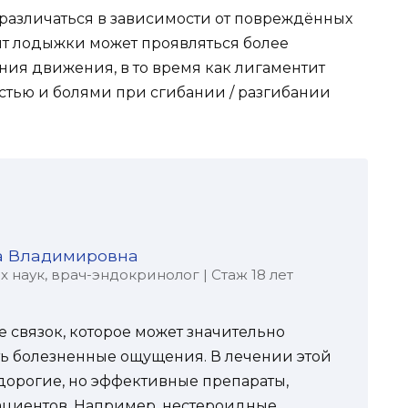
различаться в зависимости от повреждённых
нтит лодыжки может проявляться более
я движения, в то время как лигаментит
стью и болями при сгибании / разгибании
а Владимировна
наук, врач-эндокринолог | Стаж 18 лет
е связок, которое может значительно
ть болезненные ощущения. В лечении этой
дорогие, но эффективные препараты,
ациентов. Например, нестероидные