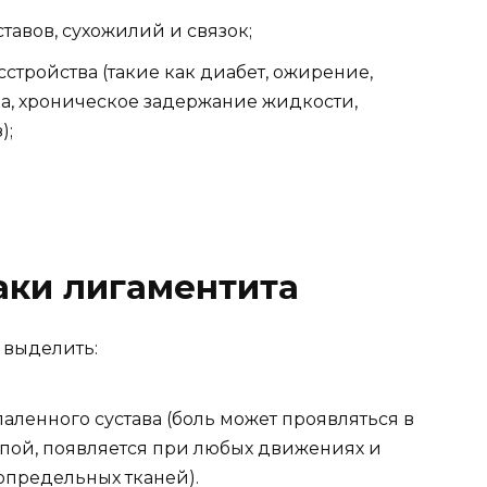
тавов, сухожилий и связок;
тройства (такие как диабет, ожирение,
ра, хроническое задержание жидкости,
);
аки лигаментита
 выделить:
аленного сустава (боль может проявляться в
тупой, появляется при любых движениях и
сопредельных тканей).