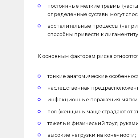
постоянные мелкие травмы (част
определенные суставы могут спос
воспалительные процессы (напри
способны привести к лигаментиту
К основным факторам риска относятся
тонкие анатомические особенност
наследственная предрасположенн
инфекционные поражения мягких
пол (женщины чаще страдают от э
тяжелый физический труд руками 
высокие нагрузки на конечности;