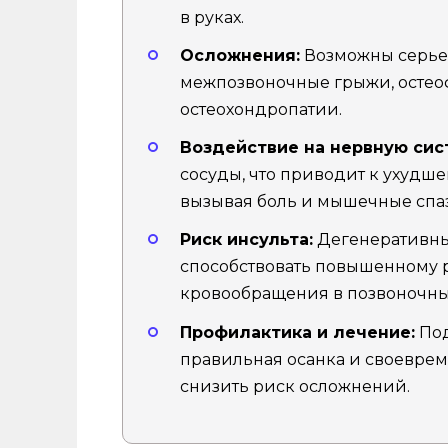
в руках.
Осложнения:
Возможны серьез
межпозвоночные грыжи, остео
остеохондропатии.
Воздействие на нервную сис
сосуды, что приводит к ухудш
вызывая боль и мышечные спа
Риск инсульта:
Дегенеративны
способствовать повышенному р
кровообращения в позвоночны
Профилактика и лечение:
Под
правильная осанка и своевре
снизить риск осложнений.