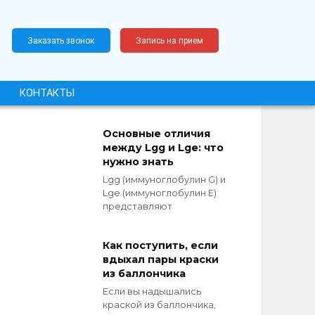
Заказать звонок
Запись на прием
КОНТАКТЫ
Основные отличия
между Lgg и Lge: что
нужно знать
Lgg (иммуноглобулин G) и
Lge (иммуноглобулин E)
представляют
Как поступить, если
вдыхал пары краски
из баллончика
Если вы надышались
краской из баллончика,