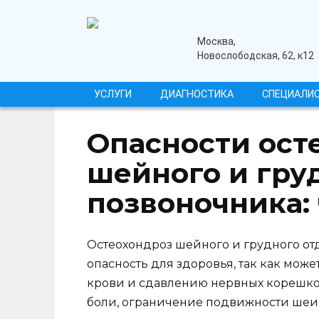
Перейти
к
содержанию
медицинский центр
Москва,
Новослободская, 62, к12
УСЛУГИ
ДИАГНОСТИКА
СПЕЦИАЛИ
Опасности ост
шейного и гру
позвоночника: 
Остеохондроз шейного и грудного от
опасность для здоровья, так как мо
крови и сдавлению нервных корешков
боли, ограничение подвижности шеи 