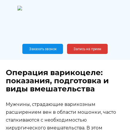
Перейти
к
содержанию
Широкопрофильный
медицинский центр
Москва,
Новослободская, 62, к12
Заказать звонок
Запись на прием
Операция варикоцеле:
показания, подготовка и
виды вмешательства
Мужчины, страдающие варикозным
расширением вен в области мошонки, часто
сталкиваются с необходимостью
хирургического вмешательства. В этом