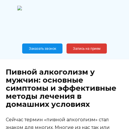
Перейти
к
содержанию
Широкопрофильный
медицинский центр
Москва,
Новослободская, 62, к12
Заказать звонок
Запись на прием
Пивной алкоголизм у
мужчин: основные
симптомы и эффективные
методы лечения в
домашних условиях
Сейчас термин «пивной алкоголизм» стал
знаком для многих. Многие из нас так или