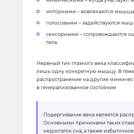
мимическими – когда участвуют 
моторными – вовлекаются мышцы
голосовыми – задействуются мышц
сенсорными – сопровождаются ощ
тела.
Нервный тик глазного века классифи
лишь одну конкретную мышцу. В тяжел
распространение на другие мимическ
в генерализованное состояние.
Подергивание века является расп
Основными причинами таких спазмо
недостаток сна, а также избыточно