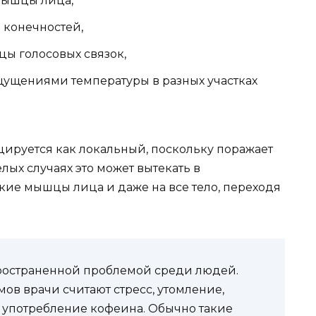
мышцы лица,
 конечностей,
ы голосовых связок,
ущениями температуры в разных участках
цируется как локальный, поскольку поражает
ых случаях это может вытекать в
ие мышцы лица и даже на все тело, переходя
ространенной проблемой среди людей.
в врачи считают стресс, утомление,
е употребление кофеина. Обычно такие