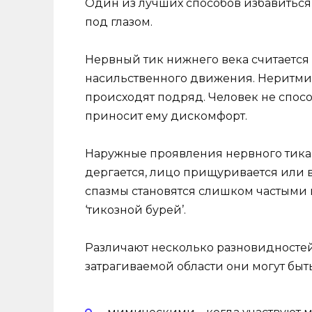
Один из лучших способов избавиться 
под глазом.
Нервный тик нижнего века считается
насильственного движения. Неритмич
происходят подряд. Человек не спосо
приносит ему дискомфорт.
Наружные проявления нервного тика 
дергается, лицо прищуривается или 
спазмы становятся слишком частыми 
‘тикозной бурей’.
Различают несколько разновидностей
затрагиваемой области они могут быть