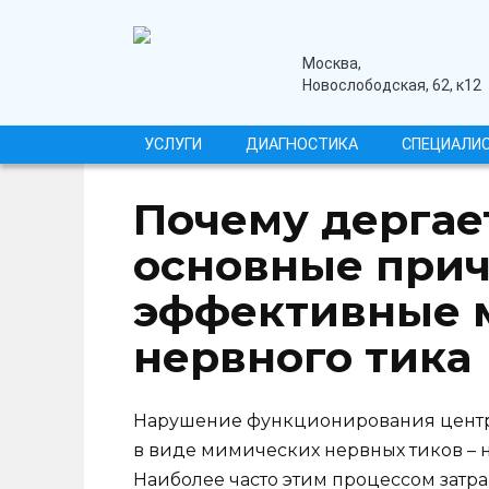
Перейти
к
содержанию
медицинский центр
Москва,
Новослободская, 62, к12
УСЛУГИ
ДИАГНОСТИКА
СПЕЦИАЛИ
Почему дергае
основные при
эффективные 
нервного тика
Нарушение функционирования центр
в виде мимических нервных тиков –
Наиболее часто этим процессом затра