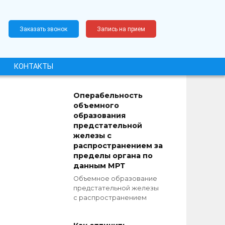
Заказать звонок
Запись на прием
КОНТАКТЫ
Операбельность
объемного
образования
предстательной
железы с
распространением за
пределы органа по
данным МРТ
Объемное образование
предстательной железы
с распространением