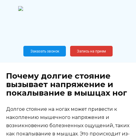
Перейти
к
содержанию
Широкопрофильный
медицинский центр
Москва,
Новослободская, 62, к12
Заказать звонок
Запись на прием
Почему долгие стояние
вызывает напряжение и
покалывание в мышцах ног
Долгое стояние на ногах может привести к
накоплению мышечного напряжения и
возникновению болезненных ощущений, таких
как покалывание в мышцах. Это происходит из-