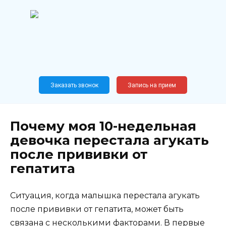
Перейти
к
содержанию
Широкопрофильный
медицинский центр
Москва,
Новослободская, 62, к12
Заказать звонок
Запись на прием
Почему моя 10-недельная
девочка перестала агукать
после прививки от
гепатита
Ситуация, когда малышка перестала агукать
после прививки от гепатита, может быть
связана с несколькими факторами. В первые