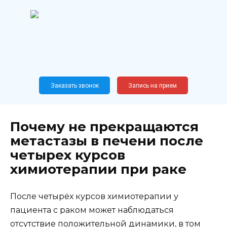
Перейти
к
содержанию
Широкопрофильный
медицинский центр
Москва,
Новослободская, 62, к12
Заказать звонок
Запись на прием
Почему не прекращаются
метастазы в печени после
четырех курсов
химиотерапии при раке
После четырёх курсов химиотерапии у
пациента с раком может наблюдаться
отсутствие положительной динамики, в том