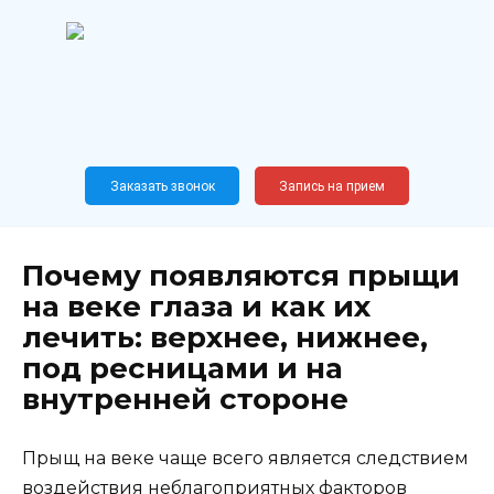
Перейти
к
содержанию
Широкопрофильный
медицинский центр
Москва,
Новослободская, 62, к12
Заказать звонок
Запись на прием
Почему появляются прыщи
на веке глаза и как их
лечить: верхнее, нижнее,
под ресницами и на
внутренней стороне
Прыщ на веке чаще всего является следствием
воздействия неблагоприятных факторов