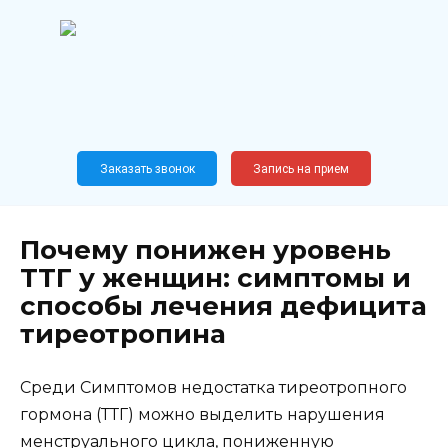
Перейти
к
содержанию
Широкопрофильный
медицинский центр
Москва,
Новослободская, 62, к12
Заказать звонок
Запись на прием
Почему понижен уровень
ТТГ у женщин: симптомы и
способы лечения дефицита
тиреотропина
Среди Симптомов недостатка тиреотропного
гормона (ТТГ) можно выделить нарушения
менструального цикла, пониженную