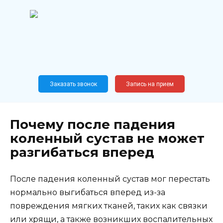
Перейти
к
содержанию
Широкопрофильный
медицинский центр
Москва,
Новослободская, 62, к12
Заказать звонок
Запись на прием
Почему после падения
коленный сустав не может
разгибаться вперед
После падения коленный сустав мог перестать
нормально выгибаться вперед из-за
повреждения мягких тканей, таких как связки
или хрящи, а также возникших воспалительных