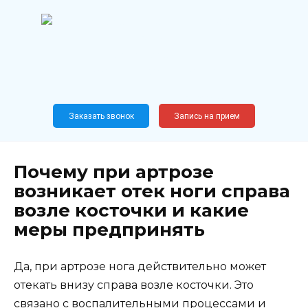
Перейти
к
содержанию
Широкопрофильный
медицинский центр
Москва,
Новослободская, 62, к12
Заказать звонок
Запись на прием
Почему при артрозе
возникает отек ноги справа
возле косточки и какие
меры предпринять
Да, при артрозе нога действительно может
отекать внизу справа возле косточки. Это
связано с воспалительными процессами и