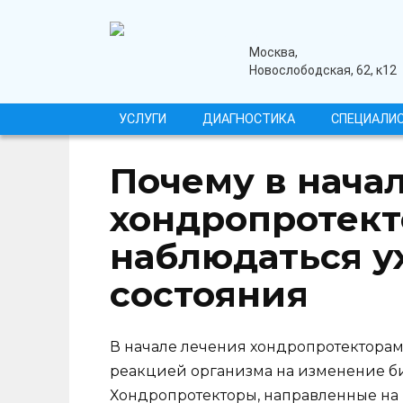
Перейти
к
содержанию
медицинский центр
Москва,
Новослободская, 62, к12
УСЛУГИ
ДИАГНОСТИКА
СПЕЦИАЛИ
Почему в нача
хондропротект
наблюдаться 
состояния
В начале лечения хондропротекторам
реакцией организма на изменение би
Хондропротекторы, направленные на 