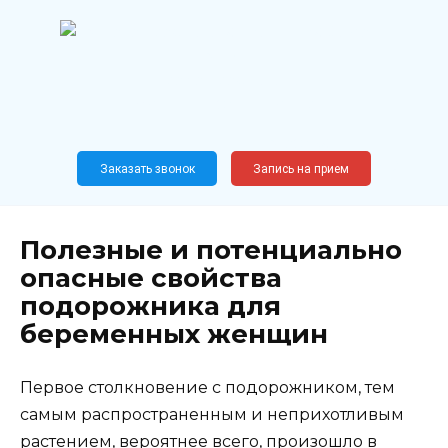
Перейти
к
содержанию
Широкопрофильный
медицинский центр
Москва,
Новослободская, 62, к12
Заказать звонок
Запись на прием
Полезные и потенциально
опасные свойства
подорожника для
беременных женщин
Первое столкновение с подорожником, тем
самым распространенным и неприхотливым
растением, вероятнее всего, произошло в