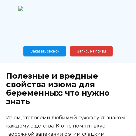
Перейти
к
содержанию
Широкопрофильный
медицинский центр
Москва,
Новослободская, 62, к12
Заказать звонок
Запись на прием
Полезные и вредные
свойства изюма для
беременных: что нужно
знать
Изюм, этот всеми любимый сухофрукт, знаком
каждому с детства. Кто не помнит вкус
творожной запеканки с этим сладким