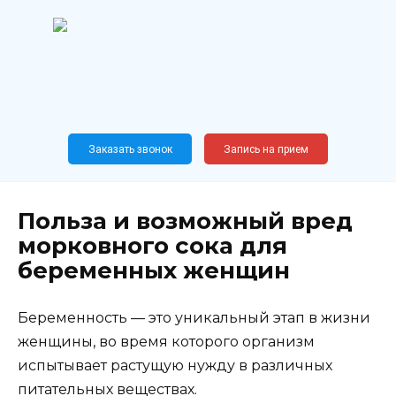
Перейти
к
содержанию
Широкопрофильный
медицинский центр
Москва,
Новослободская, 62, к12
Заказать звонок
Запись на прием
Польза и возможный вред
морковного сока для
беременных женщин
Беременность — это уникальный этап в жизни
женщины, во время которого организм
испытывает растущую нужду в различных
питательных веществах.