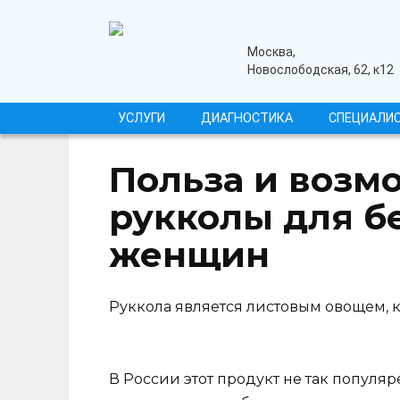
Перейти
к
содержанию
медицинский центр
Москва,
Новослободская, 62, к12
УСЛУГИ
ДИАГНОСТИКА
СПЕЦИАЛИ
Польза и возм
рукколы для 
женщин
Руккола является листовым овощем, 
В России этот продукт не так популяр