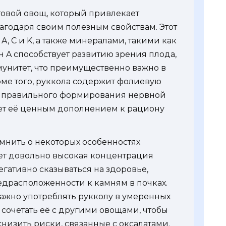
товой овощ, который привлекает
годаря своим полезным свойствам. Этот
A, C и K, а также минералами, такими как
 A способствует развитию зрения плода,
мунитет, что преимущественно важно в
ме того, руккола содержит фолиевую
я правильного формирования нервной
лает её ценным дополнением к рациону
омнить о некоторых особенностях
ует довольно высокая концентрация
негативно сказываться на здоровье,
драсположенности к камням в почках.
ажно употреблять рукколу в умеренных
 сочетать её с другими овощами, чтобы
низить риски, связанные с оксалатами.