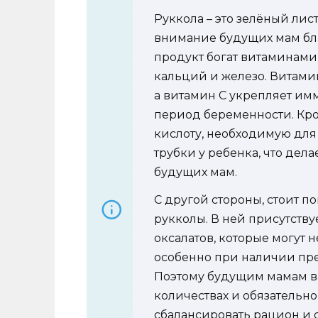
Руккола – это зелёный лис
внимание будущих мам бла
продукт богат витаминами 
кальций и железо. Витамин
а витамин C укрепляет им
период беременности. Кро
кислоту, необходимую дл
трубки у ребенка, что де
будущих мам.
С другой стороны, стоит п
рукколы. В ней присутств
оксалатов, которые могут 
особенно при наличии пре
Поэтому будущим мамам в
количествах и обязательно
сбалансировать рацион и с