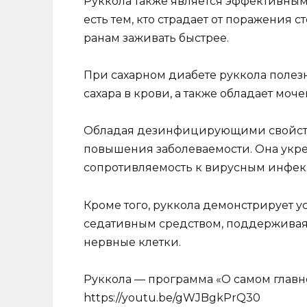
Руккола также является эффективным
есть тем, кто страдает от поражения 
ранам заживать быстрее.
При сахарном диабете руккола полез
сахара в крови, а также обладает мо
Обладая дезинфицирующими свойства
повышения заболеваемости. Она укре
сопротивляемость к вирусным инфек
Кроме того, руккола демонстрирует 
седативным средством, поддерживая
нервные клетки.
Руккола — программа «О самом глав
https://youtu.be/gWJBgkPrQ30