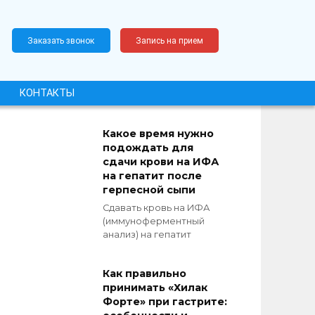
Заказать звонок
Запись на прием
КОНТАКТЫ
Какое время нужно
подождать для
сдачи крови на ИФА
на гепатит после
герпесной сыпи
Сдавать кровь на ИФА
(иммуноферментный
анализ) на гепатит
Как правильно
принимать «Хилак
Форте» при гастрите: