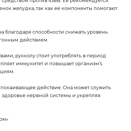
 средством против язвы. Её рекомендуется
стенок желудка, так как её компоненты помогают
на благодаря способности снижать уровень
чегонным действием.
ми, рукколу стоит употреблять в период
пляет иммунитет и повышает организм’s
циям.
успокаивающее действие. Она может служить
 здоровье нервной системы и укрепляя
ном»