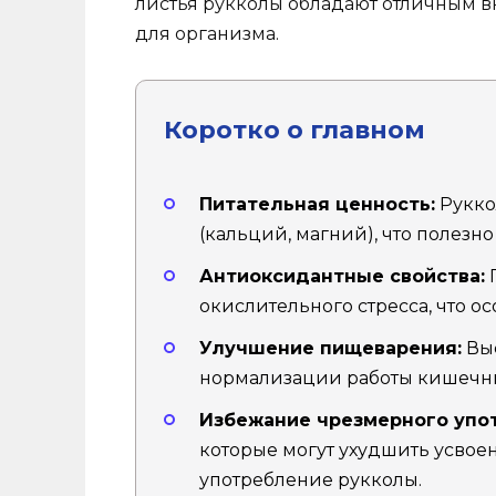
листья рукколы обладают отличным в
для организма.
Коротко о главном
Питательная ценность:
Руккол
(кальций, магний), что полезн
Антиоксидантные свойства:
П
окислительного стресса, что о
Улучшение пищеварения:
Выс
нормализации работы кишечни
Избежание чрезмерного упо
которые могут ухудшить усвое
употребление рукколы.