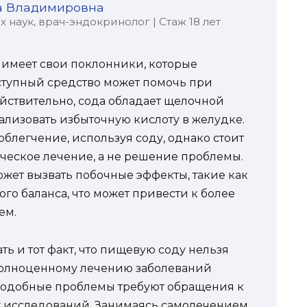
а Владимировна
наук, врач-эндокринолог | Стаж 18 лет
имеет свои поклонники, которые
оступный средство может помочь при
йствительно, сода обладает щелочной
ализовать избыточную кислоту в желудке.
блегчение, используя соду, однако стоит
ическое лечение, а не решение проблемы.
жет вызвать побочные эффекты, такие как
го баланса, что может привести к более
ем.
ть и тот факт, что пищевую соду нельзя
 полноценному лечению заболеваний
 подобные проблемы требуют обращения к
 исследований. Занимаясь самолечением,