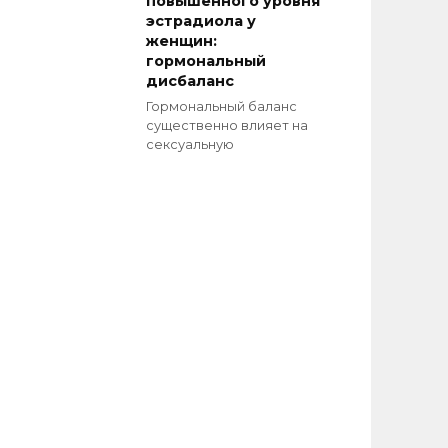
повышенного уровня
эстрадиола у
женщин:
гормональный
дисбаланс
Гормональный баланс
существенно влияет на
сексуальную