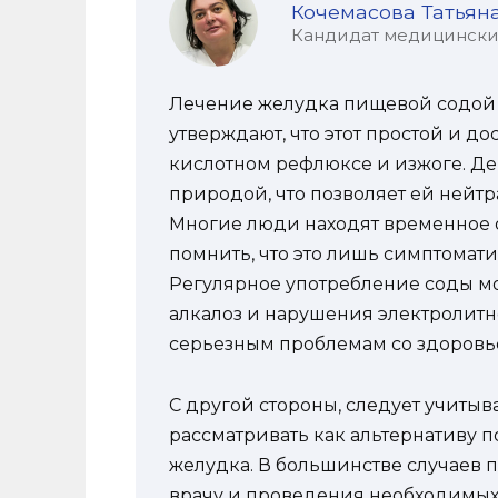
Кочемасова Татьян
Кандидат медицинских 
Лечение желудка пищевой содой 
утверждают, что этот простой и д
кислотном рефлюксe и изжоге. Де
природой, что позволяет ей нейтр
Многие люди находят временное о
помнить, что это лишь симптомат
Регулярное употребление соды мо
алкалоз и нарушения электролитно
серьезным проблемам со здоровь
С другой стороны, следует учитыва
рассматривать как альтернативу
желудка. В большинстве случаев
врачу и проведения необходимых