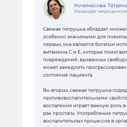
Кочемасова Татьян
Кандидат медицинских 
Свежая петрушка обладает множес
особенно значимыми для пожилых 
первых, она является богатым ист
витамины C и E, которые помогаю
повреждений, вызванных свободны
может замедлить прогрессирован
состояние пациента.
Во-вторых, свежая петрушка соде
противовоспалительными свойств
воспаление играет важную роль в
рак простаты. Употребление петр
воспалительных процессов в орган