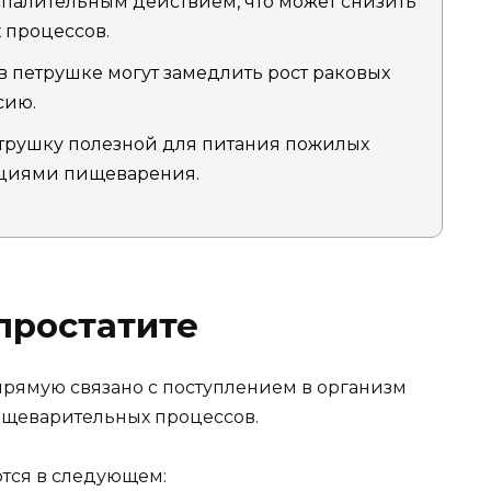
палительным действием, что может снизить
 процессов.
 петрушке могут замедлить рост раковых
сию.
етрушку полезной для питания пожилых
циями пищеварения.
простатите
рямую связано с поступлением в организм
ищеварительных процессов.
тся в следующем: