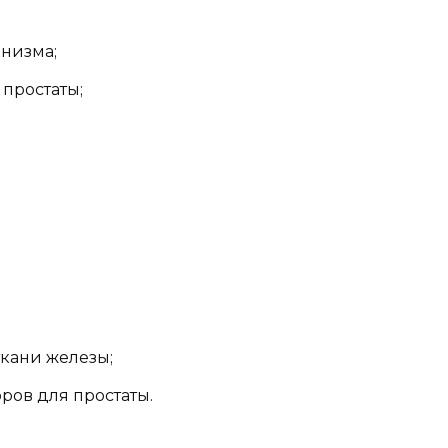
низма;
простаты;
кани железы;
ов для простаты.