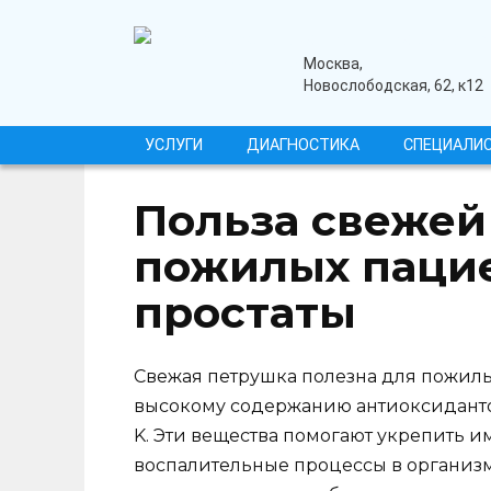
Перейти
к
содержанию
медицинский центр
Москва,
Новослободская, 62, к12
УСЛУГИ
ДИАГНОСТИКА
СПЕЦИАЛИ
Польза свежей
пожилых пацие
простаты
Свежая петрушка полезна для пожилы
высокому содержанию антиоксидантов
K. Эти вещества помогают укрепить и
воспалительные процессы в организм