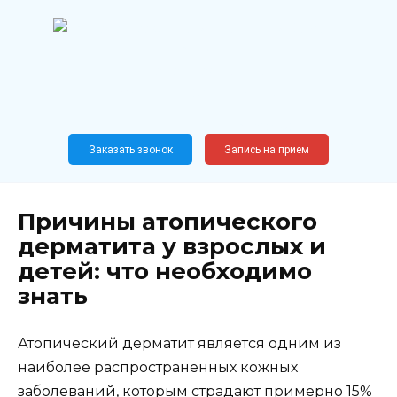
Перейти
к
содержанию
Широкопрофильный
медицинский центр
Москва,
Новослободская, 62, к12
Заказать звонок
Запись на прием
Причины атопического
дерматита у взрослых и
детей: что необходимо
знать
Атопический дерматит является одним из
наиболее распространенных кожных
заболеваний, которым страдают примерно 15%