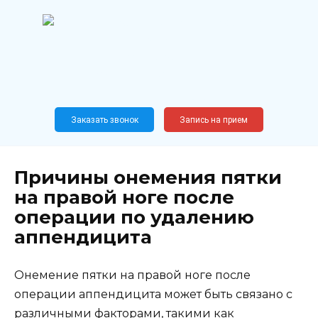
Перейти
к
содержанию
Широкопрофильный
медицинский центр
Москва,
Новослободская, 62, к12
Заказать звонок
Запись на прием
Причины онемения пятки
на правой ноге после
операции по удалению
аппендицита
Онемение пятки на правой ноге после
операции аппендицита может быть связано с
различными факторами, такими как