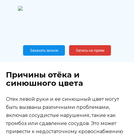
Перейти
к
содержанию
Широкопрофильный
медицинский центр
Москва,
Новослободская, 62, к12
Заказать звонок
Запись на прием
Причины отёка и
синюшного цвета
Отек левой руки и ее синюшный цвет могут
быть вызваны различными проблемами,
включая сосудистые нарушения, такие как
тромбоз или сдавление сосудов. Это может
привести к недостаточному кровоснабжению