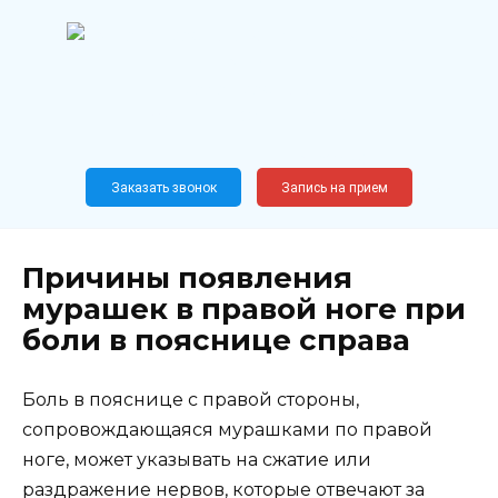
Перейти
к
содержанию
Широкопрофильный
медицинский центр
Москва,
Новослободская, 62, к12
Заказать звонок
Запись на прием
Причины появления
мурашек в правой ноге при
боли в пояснице справа
Боль в пояснице с правой стороны,
сопровождающаяся мурашками по правой
ноге, может указывать на сжатие или
раздражение нервов, которые отвечают за