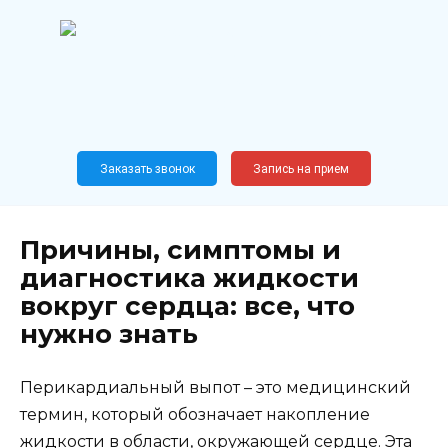
Перейти
к
содержанию
Широкопрофильный
медицинский центр
Москва,
Новослободская, 62, к12
Заказать звонок
Запись на прием
Причины, симптомы и
диагностика жидкости
вокруг сердца: все, что
нужно знать
Перикардиальный выпот – это медицинский
термин, который обозначает накопление
жидкости в области, окружающей сердце. Эта