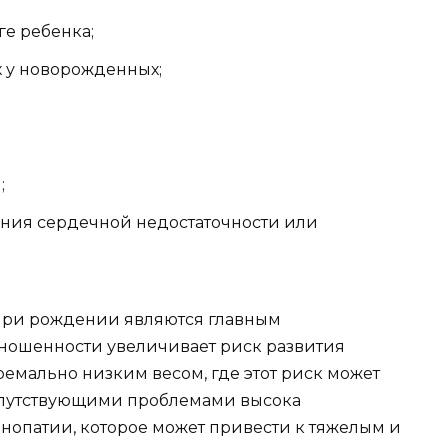
ге ребенка;
х у новорожденных;
;
ния сердечной недостаточности или
 при рождении являются главным
ношенности увеличивает риск развития
ремально низким весом, где этот риск может
сопутствующими проблемами высока
инопатии, которое может привести к тяжелым и