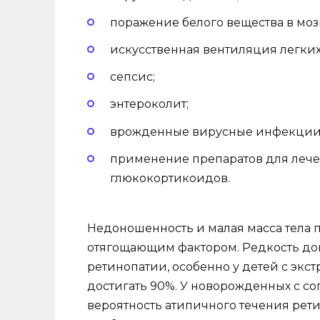
поражение белого вещества в моз
искусственная вентиляция легки
сепсис;
энтероколит;
врожденные вирусные инфекции
применение препаратов для лече
глюкокортикоидов.
Недоношенность и малая масса тела
отягощающим фактором. Редкость до
ретинопатии, особенно у детей с экст
достигать 90%. У новорожденных с 
вероятность атипичного течения рет