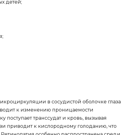
х детей;
я;
икроциркуляции в сосудистой оболочке глаза
приводит к изменению проницаемости
тку поступает транссудат и кровь, вызывая
ови приводит к кислородному голоданию, что
. Ретинопатия особенно распространена среди