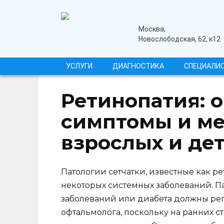
Перейти
к
содержанию
медицинский центр
Москва,
Новослободская, 62, к12
УСЛУГИ
ДИАГНОСТИКА
СПЕЦИАЛИ
Ретинопатия: 
симптомы и ме
взрослых и де
Патологии сетчатки, известные как р
некоторых системных заболеваний. П
заболеваний или диабета должны ре
офтальмолога, поскольку на ранних ст