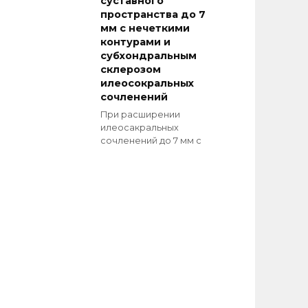
суставного
пространства до 7
мм с нечеткими
контурами и
субхондральным
склерозом
илеосокральных
сочленений
При расширении
илеосакральных
сочленений до 7 мм с