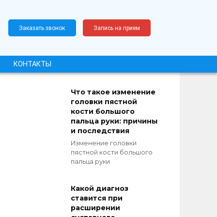
Заказать звонок
Запись на прием
КОНТАКТЫ
Что такое изменение
головки пястной
кости большого
пальца руки: причины
и последствия
Изменение головки
пястной кости большого
пальца руки
Какой диагноз
ставится при
расширении