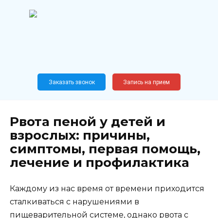
Перейти
к
содержанию
Широкопрофильный
медицинский центр
Москва,
Новослободская, 62, к12
Заказать звонок
Запись на прием
Рвота пеной у детей и
взрослых: причины,
симптомы, первая помощь,
лечение и профилактика
Каждому из нас время от времени приходится
сталкиваться с нарушениями в
пищеварительной системе, однако рвота с