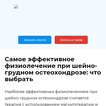
Перейти
к
содержанию
Широкопрофильный
медицинский центр
Москва,
Новослободская, 62, к12
Заказать звонок
Запись на прием
Самое эффективное
физиолечение при шейно-
грудном остеохондрозе: что
выбрать
Наиболее эффективным физиолечением при
шейно-грудном остеохондрозе считается
терапия с использованием магнитотерапии и