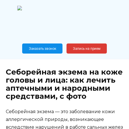
Перейти
к
содержанию
Широкопрофильный
медицинский центр
Москва,
Новослободская, 62, к12
Заказать звонок
Запись на прием
Себорейная экзема на коже
головы и лица: как лечить
аптечными и народными
средствами, с фото
Себорейная экзема — это заболевание кожи
аллергической природы, возникающее
вследствие нарушений в работе сальных желез